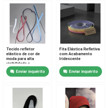
Tecido refletor
Fita Elástica Refletiva
elástico de cor de
com Acabamento
moda para alta
Iridescente
visibilidade e
durabilidade
Enviar inquérito
Enviar inquérito
Casa
Produtos
Quem Somos