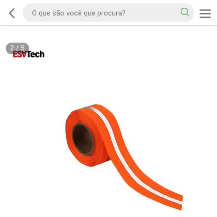
2
/
5