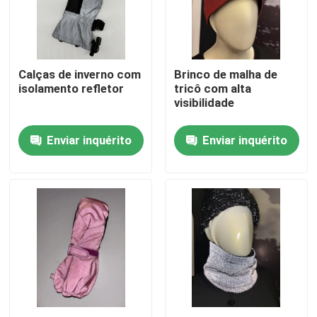
Fábrica
Calças de inverno com
Brinco de malha de
Controle de Qualidade
isolamento refletor
tricô com alta
visibilidade
Fale Conosco
Enviar inquérito
Enviar inquérito
notícias
Todos os casos
Pedir um orçamento
tela reflexiva