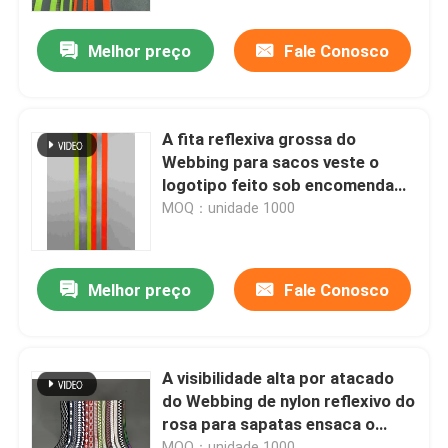
Melhor preço
Fale Conosco
Fábrica
Controle de Qualidade
A fita reflexiva grossa do
Webbing para sacos veste o
Fale Conosco
logotipo feito sob encomenda
1x0.5cm da forma de Oxford
MOQ：unidade 1000
notícias
Melhor preço
Fale Conosco
Todos os casos
Pedir um orçamento
A visibilidade alta por atacado
do Webbing de nylon reflexivo do
rosa para sapatas ensaca o
tela reflexiva
vestuário
MOQ：unidade 1000