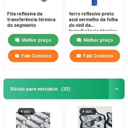
Fita reflexiva da
ferro reflexivo preto
transferência térmica
azul vermelho da folha
do segmento
do vinil da
transferência térmica
de 8.5x11 6x6 sobre
Melhor preço
Melhor preço
para a roupa do
veterinário do
revestimento
Fale Conosco
Fale Conosco
Rótulo para vestuário
(32)