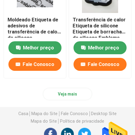
Moldeado Etiqueta de
Transferência de calor
adesivos de
Etiqueta de silicone
transferência de calor
Etiqueta de borracha
de silicone
de silicone Emblema
personalizado para
Multicolor Padrão de
Melhor preço
Melhor preço
saco Impresso
desenho animado
Impressão de tela
ENISO20471
elevada
Fale Conosco
Fale Conosco
Veja mais
Casa
Mapa do Site
Fale Conosco
Desktop Site
Mapa do Site
Política de privacidade