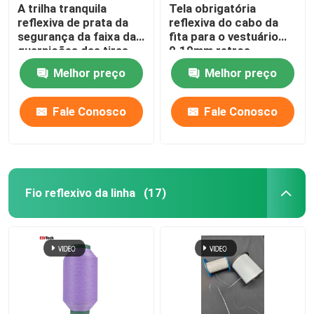
A trilha tranquila
Tela obrigatória
reflexiva de prata da
reflexiva do cabo da
segurança da faixa das
fita para o vestuário
guarnições das tiras
0.19mm retros
arfa 50 medidores 100
coloridos da
Melhor preço
Melhor preço
medidores
segurança 0.24mm
Fale Conosco
Fale Conosco
Fio reflexivo da linha
(17)