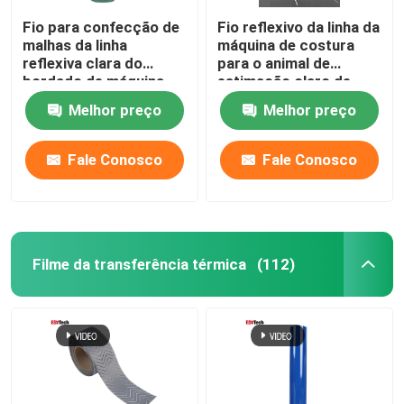
Fio para confecção de
Fio reflexivo da linha da
malhas da linha
máquina de costura
reflexiva clara do
para o animal de
bordado de máquina
estimação claro de
usado no t-shirt Logo
tecelagem do fulgor da
Melhor preço
Melhor preço
Clothing Red Green
tela da roupa do
bordado
Fale Conosco
Fale Conosco
Filme da transferência térmica
(112)