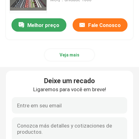
Encanamento reflexivo
Melhor preço
Fale Conosco
Webbing reflexivo
Veja mais
Fio reflexivo da linha
Filme da transferência térmica
Deixe um recado
Ligaremos para você em breve!
Rótulo para vestuário
Acessórios do Workwear
Tela reflexiva do arco-íris