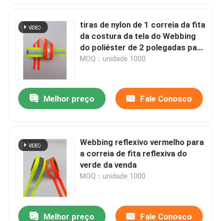
tiras de nylon de 1 correia da fita
da costura da tela do Webbing
do poliéster de 2 polegadas para
o cinza alaranjado da faixa
MOQ：unidade 1000
Melhor preço
Fale Conosco
Webbing reflexivo vermelho para
a correia de fita reflexiva do
verde da venda
MOQ：unidade 1000
Melhor preço
Fale Conosco