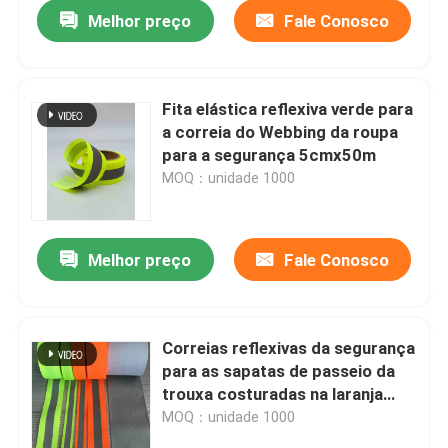
Melhor preço
Fale Conosco
Fita elástica reflexiva verde para
a correia do Webbing da roupa
para a segurança 5cmx50m
MOQ：unidade 1000
Melhor preço
Fale Conosco
Casa
Correias reflexivas da segurança
para as sapatas de passeio da
Produtos
trouxa costuradas na laranja
verde vermelha preta
MOQ：unidade 1000
Quem Somos