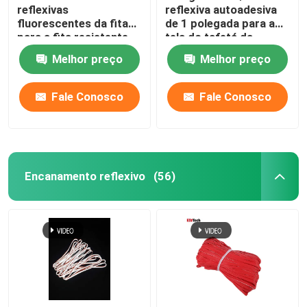
reflexivas
reflexiva autoadesiva
fluorescentes da fita
de 1 polegada para a
para a fita resistente
tela do tafetá da
da chama da roupa
barraca de
Melhor preço
Melhor preço
acampamento da
tampa do carro da
roupa
Fale Conosco
Fale Conosco
Encanamento reflexivo
(56)