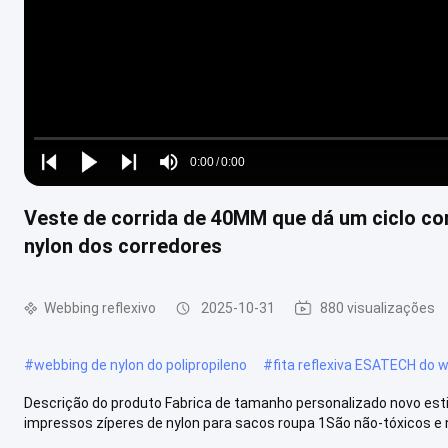
Loaded
:
0%
0:00
/
0:00
Play
Play
Play
Mute
Current
Duration
next
next
Veste de corrida de 40MM que dá um ciclo corr
Time
nylon dos corredores
Webbing reflexivo
2025-10-31
880 visualizações
#
webbing de nylon do polipropileno
#
fita reflexiva ESATECH do 
Descrição do produto Fabrica de tamanho personalizado novo estilo
impressos zíperes de nylon para sacos roupa 1São não-tóxicos e n