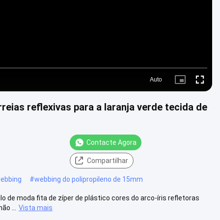
Auto
Picture-
Fullscre
in-
Picture
eias reflexivas para a laranja verde tecida de
Contacte Agora
Compartilhar
webbing
#
webbing do polipropileno de 15mm
 de moda fita de zíper de plástico cores do arco-íris refletoras
ão ...
Vista mais