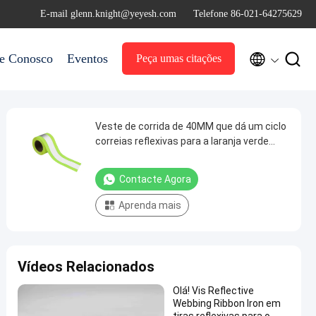
E-mail glenn.knight@yeyesh.com
Telefone 86-021-64275629


le Conosco
Eventos
Peça umas citações
Veste de corrida de 40MM que dá um ciclo
correias reflexivas para a laranja verde
tecida de nylon dos corredores
Contacte Agora
Aprenda mais
Vídeos Relacionados
Olá! Vis Reflective
Webbing Ribbon Iron em