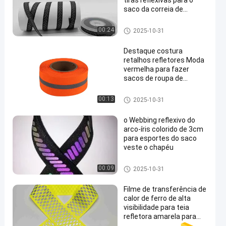
tiras reflexivas para o
saco da correia de
segurança da roupa
Webbing reflexivo
00:24
2025-10-31
Destaque costura
retalhos refletores Moda
vermelha para fazer
sacos de roupa de
en
segurança chapéu
Webbing reflexivo
00:13
2025-10-31
o Webbing reflexivo do
arco-íris colorido de 3cm
para esportes do saco
veste o chapéu
Webbing reflexivo
00:09
2025-10-31
Filme de transferência de
calor de ferro de alta
visibilidade para teia
refletora amarela para
roupas esportivas