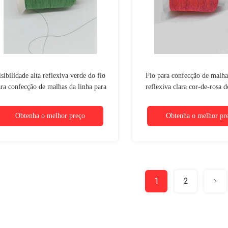
sibilidade alta reflexiva verde do fio
Fio para confecção de malha
ra confecção de malhas da linha para
reflexiva clara cor-de-rosa 
t-shirt Logo Clothing Bag Hat
usado em sacos do chapéu 
Obtenha o melhor preço
Obtenha o melhor pr
1
2