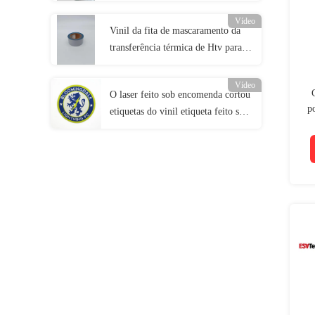
matéria têxtil dos vestuários
Vídeo
Vinil da fita de mascaramento da
transferência térmica de Htv para a
roupa da segurança da imprensa do
calor
Vídeo
O laser feito sob encomenda cortou
p
etiquetas do vinil etiqueta feito sob
m
encomenda tecido remenda o ferro
do futebol no remendo