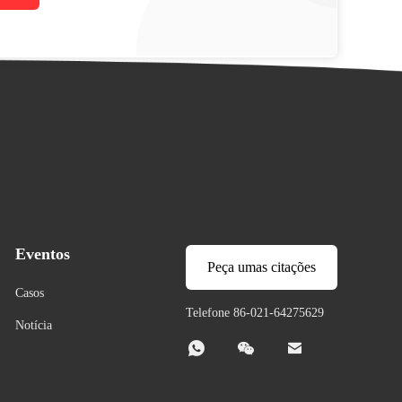
Eventos
Peça umas citações
Casos
Telefone 86-021-64275629
Notícia


