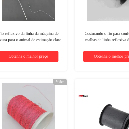
io reflexivo da linha da máquina de
Costurando o fio para conf
stura para o animal de estimação claro
malhas da linha reflexiva d
 tecelagem do fulgor da tela da roupa
gray200d usado no chapéu das
do bordado
Logo Garments do t-sh
Obtenha o melhor preço
Obtenha o melhor pr
Vídeo