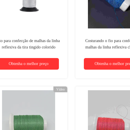
io para confecção de malhas da linha
Costurando o fio para conf
reflexiva da tira tingido colorido
malhas da linha reflexiva c
azendo malha 0.15mm 0.20mm 0.m
usado no t-shirt Logo Cl
0.5mm 1.0mm
Obtenha o melhor preço
Obtenha o melhor pr
Vídeo