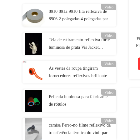
fogo EN 20471 Classe 2
Vídeo
8910 8912 9910 fita reflexiva de
8906 2 polegadas 4 polegadas para
a roupa da segurança de tráfego
Vídeo
F
Tela de estiramento reflexiva forte
Fi
luminosa de prata Vis Jacket
Material alto EN20471 ANSI107
Vídeo
As vestes da roupa tingiram
fornecedores reflexivos brilhantes
Grey Green Reflective Fabric Tape
da tela
Vídeo
Película luminosa para fabricante
de rótulos
Vídeo
camisa Ferro-no filme reflexivo da
transferência térmica do vinil para a