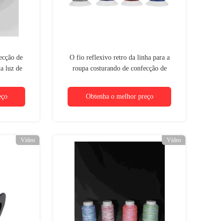
ecção de
O fio reflexivo retro da linha para a
a luz de
roupa costurando de confecção de
 sapatas de
malhas do chapéu calça branco
irt
eço
Obtenha o melhor preço
Vídeo
Vídeo