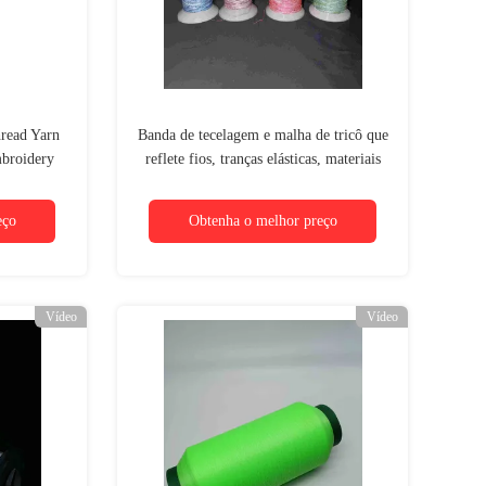
hread Yarn
Banda de tecelagem e malha de tricô que
broidery
reflete fios, tranças elásticas, materiais
de corda PETS
eço
Obtenha o melhor preço
Vídeo
Vídeo