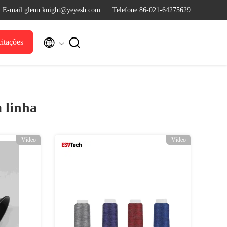
E-mail glenn.knight@yeyesh.com
Telefone 86-021-64275629


itações
a linha
Vídeo
Vídeo