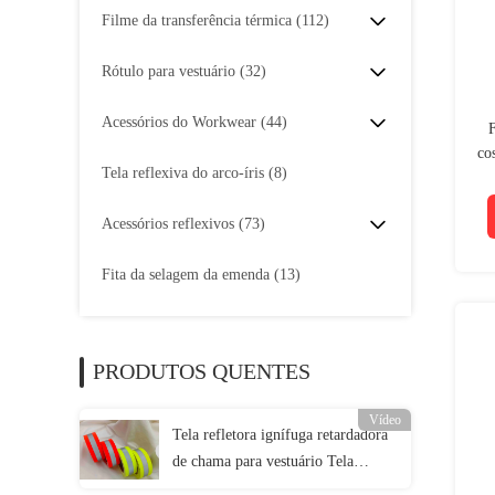
Filme da transferência térmica
(112)
Rótulo para vestuário
(32)
Acessórios do Workwear
(44)
F
co
Tela reflexiva do arco-íris
(8)
de
Acessórios reflexivos
(73)
Fita da selagem da emenda
(13)
PRODUTOS QUENTES
Vídeo
Tela refletora ignífuga retardadora
de chama para vestuário Tela
refletora ignífuga retardadora de