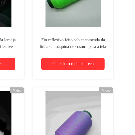
da laranja
Fio reflexivo feito sob encomenda da
lective
linha da máquina de costura para a tela
de tecelagem da roupa do bordado
eço
Obtenha o melhor preço
Vídeo
Vídeo