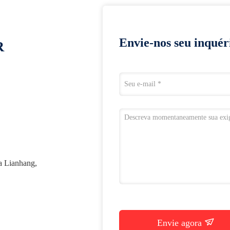
Envie-nos seu inquér
R
da Lianhang,
Envie agora