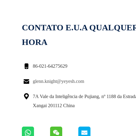
CONTATO E.U.A QUALQUE
HORA

86-021-64275629

glenn.knight@yeyesh.com

7A Vale da Inteligência de Pujiang, nº 1188 da Estra
Xangai 201112 China