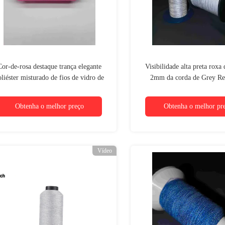
Cor-de-rosa destaque trança elegante
Visibilidade alta preta roxa 
oliéster misturado de fios de vidro de
2mm da corda de Grey Ref
icro-cota Nova brilhante reflector de
Thread Yarn For
fios
Obtenha o melhor preço
Obtenha o melhor pr
Vídeo