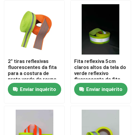
2" tiras reflexivas
Fita reflexiva 5cm
fluorescentes da fita
claros altos da tela do
para a costura de
verde reflexivo
prata verde da roupa
fluorescente da fita
das escadas na
do Webbing
Enviar inquérito
Enviar inquérito
bagagem
Casa
Produtos
Quem Somos