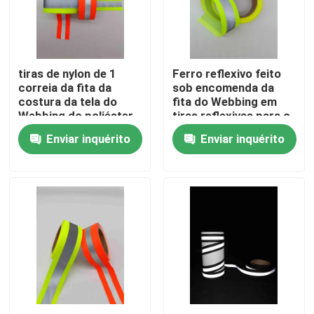
Fábrica
tiras de nylon de 1
Ferro reflexivo feito
Controle de Qualidade
correia da fita da
sob encomenda da
costura da tela do
fita do Webbing em
Webbing do poliéster
tiras reflexivas para o
Fale Conosco
de 2 polegadas para o
saco da correia de
Enviar inquérito
Enviar inquérito
cinza alaranjado da
segurança da roupa
faixa
notícias
Todos os casos
Pedir um orçamento
tela reflexiva