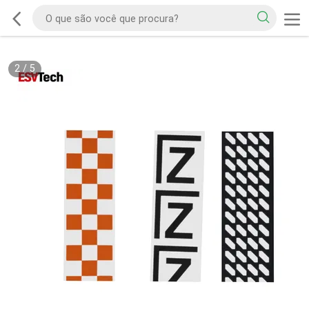
2
/
5