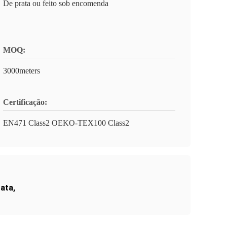
De prata ou feito sob encomenda
MOQ:
3000meters
Certificação:
EN471 Class2 OEKO-TEX100 Class2
rata
,