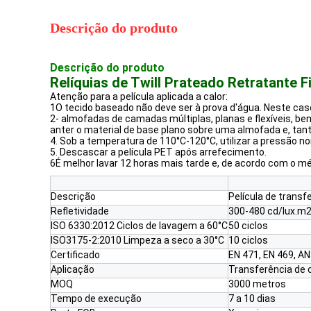
Descrição do produto
Descrição do produto
Relíquias de Twill Prateado Retratante
Atenção para a película aplicada a calor:
1O tecido baseado não deve ser à prova d'água. Neste caso
2- almofadas de camadas múltiplas, planas e flexíveis, be
anter o material de base plano sobre uma almofada e, tan
4. Sob a temperatura de 110°C-120°C, utilizar a pressão n
5. Descascar a película PET após arrefecimento.
6É melhor lavar 12 horas mais tarde e, de acordo com o m
Descrição
Película de transfe
Refletividade
300-480 cd/lux.m
ISO 6330:2012 Ciclos de lavagem a 60°C
50 ciclos
ISO3175-2:2010 Limpeza a seco a 30°C
10 ciclos
Certificado
EN 471, EN 469, A
Aplicação
Transferência de 
MOQ
3000 metros
Tempo de execução
7 a 10 dias