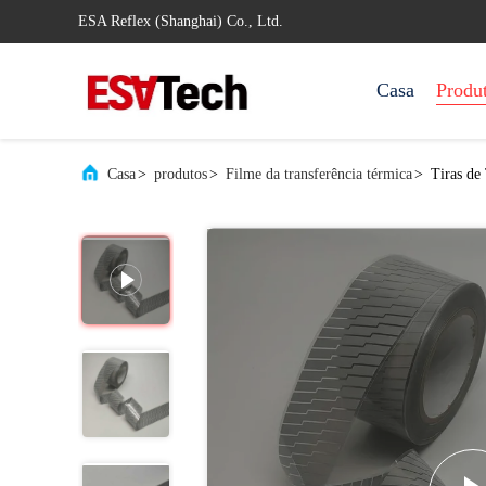
ESA Reflex (Shanghai) Co., Ltd.
Casa
Produ
Casa
>
produtos
>
Filme da transferência térmica
>
Tiras de