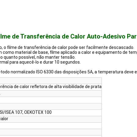
 Filme de Transferência de Calor Auto-Adesivo P
, o filme de transferência de calor pode ser facilmente descascado.
m como material de base, filme aplicado a calor e equipamento de tem
to quanto possível, não manter tensão.
ormal para aquecê-lo e durar 10 segundos.
étodo normalizado ISO 6330 das disposições 5A, a temperatura deve e
rência de calor refletora de alta visibilidade de prata
2
NSI/ISEA 107, OEKOTEX 100
calor