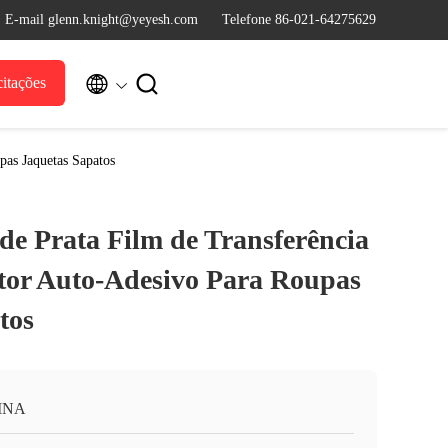
E-mail glenn.knight@yeyesh.com
Telefone 86-021-64275629


itações
pas Jaquetas Sapatos
 de Prata Film de Transferência
etor Auto-Adesivo Para Roupas
tos
INA