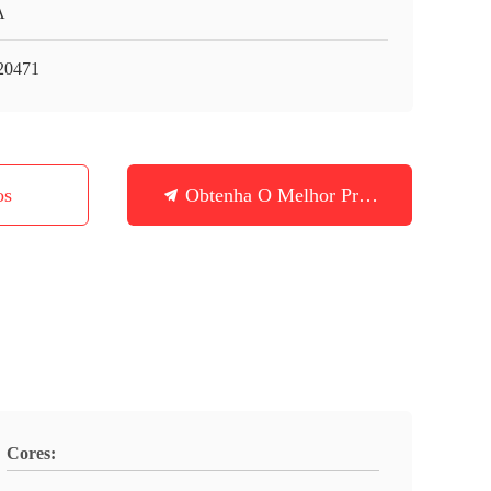
A
20471
os
Obtenha O Melhor Preço
Cores: