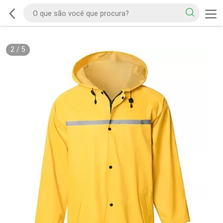
2
/
5