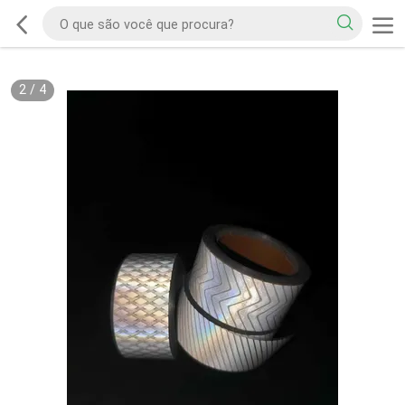
2
/
4