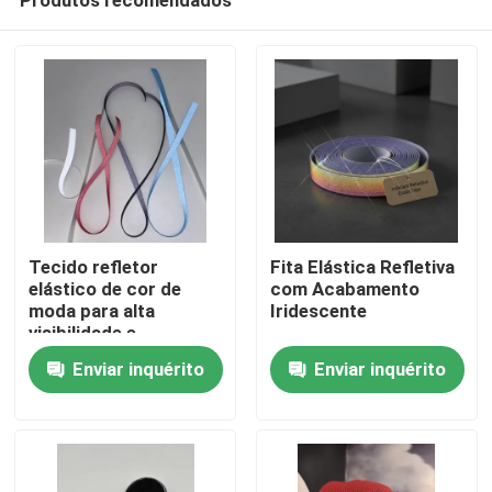
Tecido refletor
Fita Elástica Refletiva
elástico de cor de
com Acabamento
moda para alta
Iridescente
visibilidade e
Casa
durabilidade
Enviar inquérito
Enviar inquérito
Produtos
Quem Somos