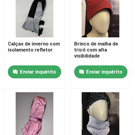
Fábrica
Controle de Qualidade
Calças de inverno com
Brinco de malha de
isolamento refletor
tricô com alta
Fale Conosco
visibilidade
Enviar inquérito
Enviar inquérito
notícias
Todos os casos
Pedir um orçamento
tela reflexiva