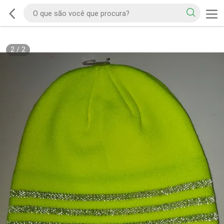
2
/
2