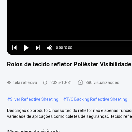
Loaded
:
0%
0:00
/
0:00
Play
Play
Play
Mute
Current
Duration
next
next
Rolos de tecido refletor Poliéster Visibilidad
Time
tela reflexiva
2025-10-31
880 visualizações
#
Silver Reflective Sheeting
#
T/C Backing Reflective Sheeting
Descrição do produto:O nosso tecido refletor não é apenas func
variedade de aplicações como coletes de segurançaO tecido refleto
Mensagens de visitante