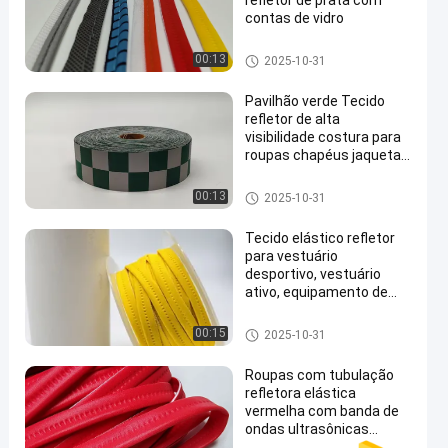
refletor de prata com
contas de vidro
High Visibility Reflective Fabric
00:13
2025-10-31
Pavilhão verde Tecido
refletor de alta
visibilidade costura para
roupas chapéus jaquetas
en
de moda
High Visibility Reflective Fabric
00:13
2025-10-31
Tecido elástico refletor
para vestuário
desportivo, vestuário
ativo, equipamento de
segurança
Silver Reflective Fabric
00:15
2025-10-31
Roupas com tubulação
refletora elástica
vermelha com banda de
ondas ultrasônicas
Acessórios