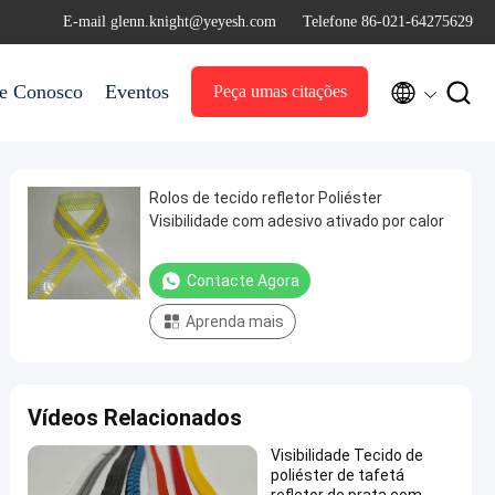
E-mail glenn.knight@yeyesh.com
Telefone 86-021-64275629


le Conosco
Eventos
Peça umas citações
Rolos de tecido refletor Poliéster
Visibilidade com adesivo ativado por calor
Contacte Agora
Aprenda mais
Vídeos Relacionados
Visibilidade Tecido de
poliéster de tafetá