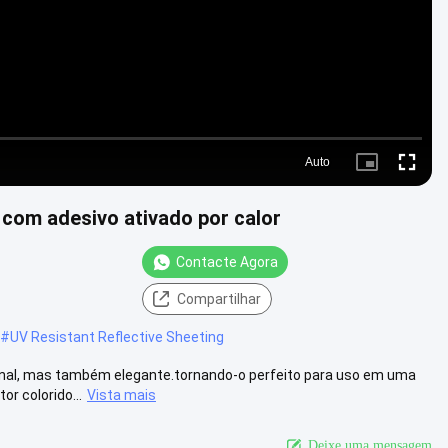
Auto
Picture-
Fullscre
in-
Picture
e com adesivo ativado por calor
Contacte Agora
Compartilhar
#
UV Resistant Reflective Sheeting
ional, mas também elegante.tornando-o perfeito para uso em uma
r colorido...
Vista mais
Deixe uma mensagem