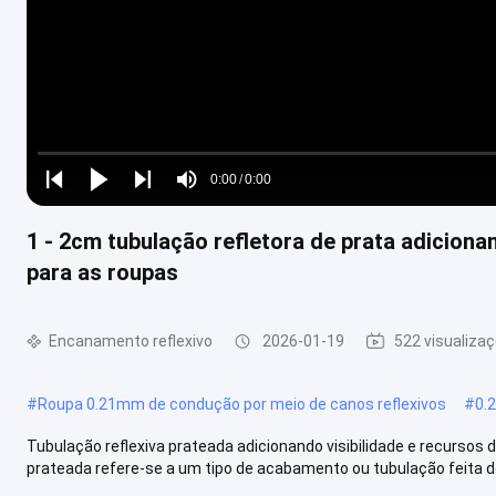
Loaded
:
0%
0:00
/
0:00
Play
Play
Play
Mute
Current
Duration
next
next
1 - 2cm tubulação refletora de prata adiciona
Time
para as roupas
Encanamento reflexivo
2026-01-19
522 visualiza
#
Roupa 0.21mm de condução por meio de canos reflexivos
#
0.
Tubulação reflexiva prateada adicionando visibilidade e recursos
prateada refere-se a um tipo de acabamento ou tubulação feita de