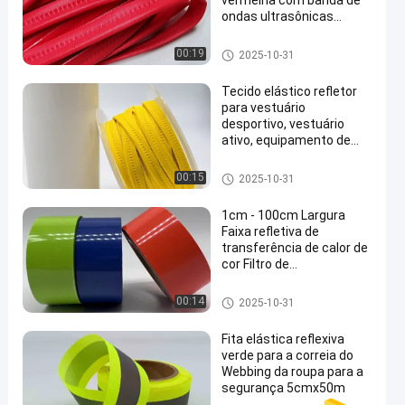
vermelha com banda de
ondas ultrasônicas
Acessórios
Encanamento reflexivo
00:19
2025-10-31
Tecido elástico refletor
para vestuário
desportivo, vestuário
ativo, equipamento de
en
segurança
Silver Reflective Fabric
00:15
2025-10-31
1cm - 100cm Largura
Faixa refletiva de
transferência de calor de
cor Filtro de
transferência de calor de
vinil PET
Heat Transfer Reflective Tape
00:14
2025-10-31
Fita elástica reflexiva
verde para a correia do
Webbing da roupa para a
segurança 5cmx50m