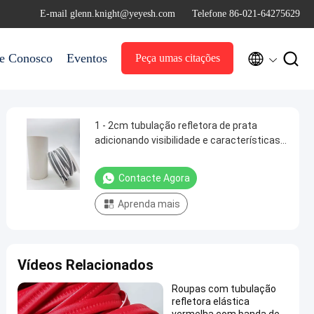
E-mail glenn.knight@yeyesh.com
Telefone 86-021-64275629


le Conosco
Eventos
Peça umas citações
1 - 2cm tubulação refletora de prata
adicionando visibilidade e características
de segurança para as roupas
Contacte Agora
Aprenda mais
Vídeos Relacionados
Roupas com tubulação
refletora elástica