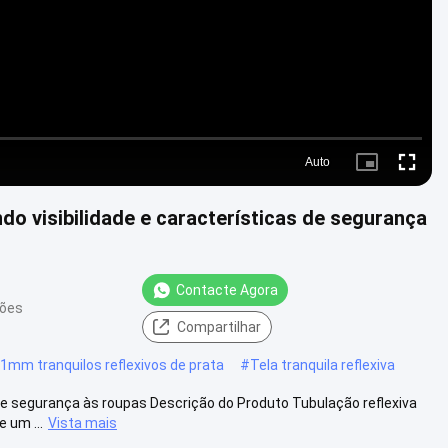
Auto
Picture-
Fullscre
in-
Picture
ndo visibilidade e características de segurança
Contacte Agora
ções
Compartilhar
21mm tranquilos reflexivos de prata
#
Tela tranquila reflexiva
 de segurança às roupas Descrição do Produto Tubulação reflexiva
 um ...
Vista mais