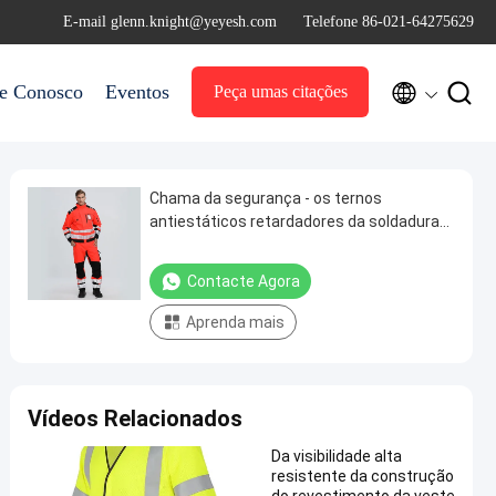
E-mail glenn.knight@yeyesh.com
Telefone 86-021-64275629


le Conosco
Eventos
Peça umas citações
Chama da segurança - os ternos
antiestáticos retardadores da soldadura
do vestuário de proteção lubrificam o
mecânico Workwear do gás
Contacte Agora
Aprenda mais
Vídeos Relacionados
Da visibilidade alta
resistente da construção