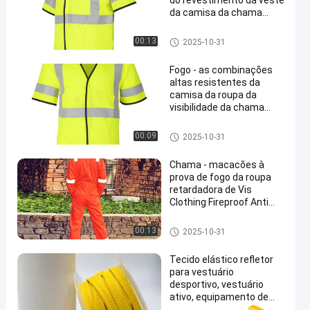
do revestimento da veste
da camisa da chama
roupa estática respirável
anti
Fire Fighting Garment
00:13
2025-10-31
Fogo - as combinações
altas resistentes da
camisa da roupa da
visibilidade da chama
en
retardadora investem a
construção do
Fire Fighting Garment
00:09
2025-10-31
revestimento
Chama - macacões à
prova de fogo da roupa
retardadora de Vis
Clothing Fireproof Anti
Flame da laranja olá!
Fire Fighting Garment
00:13
2025-10-31
Tecido elástico refletor
para vestuário
desportivo, vestuário
ativo, equipamento de
segurança