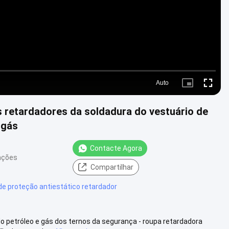
Auto
Picture-
Fullscre
in-
Picture
s retardadores da soldadura do vestuário de
 gás
Contacte Agora
zações
Compartilhar
de proteção antiestático retardador
 petróleo e gás dos ternos da segurança - roupa retardadora