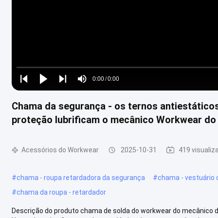
Loaded
:
0%
0:00
/
0:00
Play
Play
Play
Mute
Current
Duration
next
next
Chama da segurança - os ternos antiestático
Time
proteção lubrificam o mecânico Workwear do
Acessórios do Workwear
2025-10-31
419 visuali
#
chama - roupa retardadora da segurança
#
chama - vestuário 
#
chama da roupa - retardador
Descrição do produto chama de solda do workwear do mecânico do